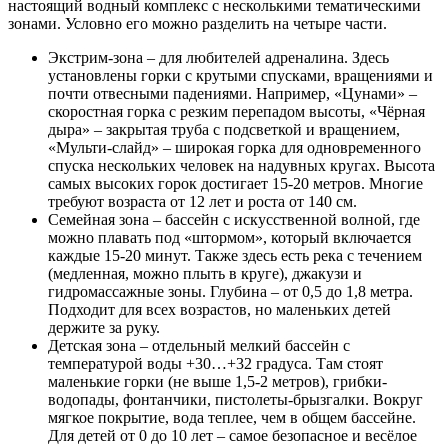
настоящий водный комплекс с несколькими тематическими
зонами. Условно его можно разделить на четыре части.
Экстрим-зона – для любителей адреналина. Здесь
установлены горки с крутыми спусками, вращениями и
почти отвесными падениями. Например, «Цунами» –
скоростная горка с резким перепадом высоты, «Чёрная
дыра» – закрытая труба с подсветкой и вращением,
«Мульти-слайд» – широкая горка для одновременного
спуска нескольких человек на надувных кругах. Высота
самых высоких горок достигает 15-20 метров. Многие
требуют возраста от 12 лет и роста от 140 см.
Семейная зона – бассейн с искусственной волной, где
можно плавать под «штормом», который включается
каждые 15-20 минут. Также здесь есть река с течением
(медленная, можно плыть в круге), джакузи и
гидромассажные зоны. Глубина – от 0,5 до 1,8 метра.
Подходит для всех возрастов, но маленьких детей
держите за руку.
Детская зона – отдельный мелкий бассейн с
температурой воды +30…+32 градуса. Там стоят
маленькие горки (не выше 1,5-2 метров), грибки-
водопады, фонтанчики, пистолеты-брызгалки. Вокруг
мягкое покрытие, вода теплее, чем в общем бассейне.
Для детей от 0 до 10 лет – самое безопасное и весёлое