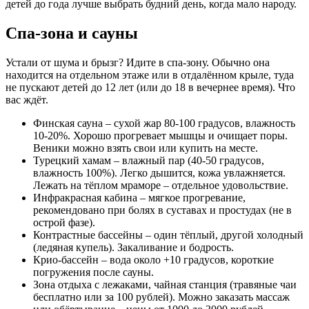
детей до года лучше выбрать будний день, когда мало народу.
Спа-зона и сауны
Устали от шума и брызг? Идите в спа-зону. Обычно она
находится на отдельном этаже или в отдалённом крыле, туда
не пускают детей до 12 лет (или до 18 в вечернее время). Что
вас ждёт.
Финская сауна – сухой жар 80-100 градусов, влажность
10-20%. Хорошо прогревает мышцы и очищает поры.
Веники можно взять свои или купить на месте.
Турецкий хамам – влажный пар (40-50 градусов,
влажность 100%). Легко дышится, кожа увлажняется.
Лежать на тёплом мраморе – отдельное удовольствие.
Инфракрасная кабина – мягкое прогревание,
рекомендовано при болях в суставах и простудах (не в
острой фазе).
Контрастные бассейны – один тёплый, другой холодный
(ледяная купель). Закаливание и бодрость.
Крио-бассейн – вода около +10 градусов, короткие
погружения после сауны.
Зона отдыха с лежаками, чайная станция (травяные чаи
бесплатно или за 100 рублей). Можно заказать массаж