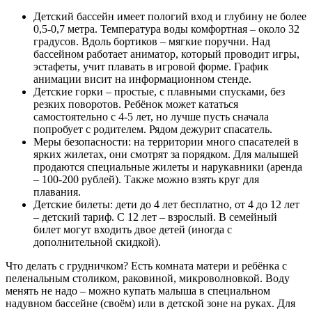
Детский бассейн имеет пологий вход и глубину не более
0,5-0,7 метра. Температура воды комфортная – около 32
градусов. Вдоль бортиков – мягкие поручни. Над
бассейном работает аниматор, который проводит игры,
эстафеты, учит плавать в игровой форме. График
анимации висит на информационном стенде.
Детские горки – простые, с плавными спусками, без
резких поворотов. Ребёнок может кататься
самостоятельно с 4-5 лет, но лучше пусть сначала
попробует с родителем. Рядом дежурит спасатель.
Меры безопасности: на территории много спасателей в
ярких жилетах, они смотрят за порядком. Для малышей
продаются специальные жилеты и нарукавники (аренда
– 100-200 рублей). Также можно взять круг для
плавания.
Детские билеты: дети до 4 лет бесплатно, от 4 до 12 лет
– детский тариф. С 12 лет – взрослый. В семейный
билет могут входить двое детей (иногда с
дополнительной скидкой).
Что делать с грудничком? Есть комната матери и ребёнка с
пеленальным столиком, раковиной, микроволновкой. Воду
менять не надо – можно купать малыша в специальном
надувном бассейне (своём) или в детской зоне на руках. Для