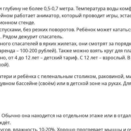
 глубину не более 0,5-0,7 метра. Температура воды комф
ейном работает аниматор, который проводит игры, эста
ионном стенде.
спусками, без резких поворотов. Ребёнок может кататься
. Рядом дежурит спасатель.
ного спасателей в ярких жилетах, они смотрят за поря
енда – 100-200 рублей). Также можно взять круг для пл
но, от 4 до 12 лет – детский тариф. С 12 лет – взрослый.
ой).
атери и ребёнка с пеленальным столиком, раковиной, м
ном бассейне (своём) или в детской зоне на руках. Дл
у. Обычно она находится на отдельном этаже или в отдал
ждёт.
адусов, влажность 10-20%. Хорошо прогревает мышцы и 