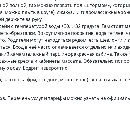
нной волной, где можно плавать под «штормом», которы
я, можно плыть в круге), джакузи и гидромассажные зоны.
ей держите за руку.
ейн с температурой воды +30…+32 градуса. Там стоят ма
ты-брызгалки. Вокруг мягкое покрытие, вода теплее, че
то. Родители могут находиться рядом, есть шезлонги и 
биться. Вход в неё часто оплачивается отдельно или вхо
ецкий хамам (влажный пар), инфракрасная кабина. Также
ссажные кресла и кабинеты массажа. Обязательно попро
яную воду. Бодрит невероятно.
а, картошка фри, хот-доги, мороженое), зона отдыха с ш
сов. Перечень услуг и тарифы можно узнать на официал