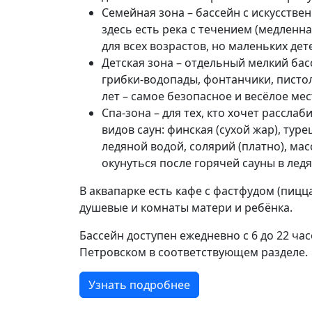
Семейная зона – бассейн с искусстве
здесь есть река с течением (медленна
для всех возрастов, но маленьких дет
Детская зона – отдельный мелкий басс
грибки-водопады, фонтанчики, пистоле
лет – самое безопасное и весёлое мес
Спа-зона – для тех, кто хочет рассла
видов саун: финская (сухой жар), тур
ледяной водой, солярий (платно), ма
окунуться после горячей сауны в лед
В аквапарке есть кафе с фастфудом (пицц
душевые и комнаты матери и ребёнка.
Бассейн доступен ежедневно с 6 до 22 ча
Петровском в соответствующем разделе.
Узнать подробнее