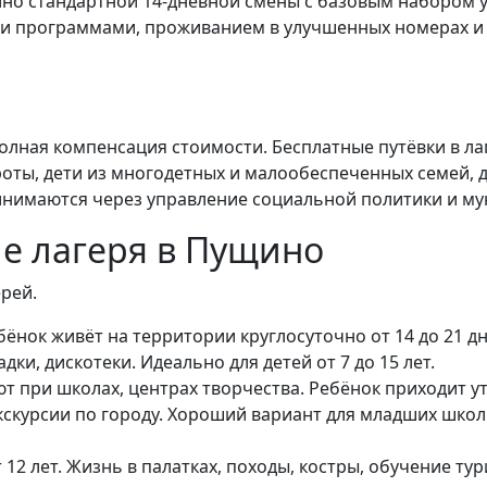
но стандартной 14-дневной смены с базовым набором усл
и программами, проживанием в улучшенных номерах и
олная компенсация стоимости. Бесплатные путёвки в л
роты, дети из многодетных и малообеспеченных семей,
инимаются через управление социальной политики и м
е лагеря в Пущино
рей.
нок живёт на территории круглосуточно от 14 до 21 дня
ки, дискотеки. Идеально для детей от 7 до 15 лет.
 при школах, центрах творчества. Ребёнок приходит ут
экскурсии по городу. Хороший вариант для младших школ
 12 лет. Жизнь в палатках, походы, костры, обучение т