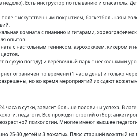
 в неделю). Есть инструктор по плаванию и спасатель. Д
поле с искусственным покрытием, баскетбольная и вол
вий.
кальная комната с пианино и гитарами, хореографически
ля опытов.
ната с настольным теннисом, аэрохоккеем, кикером и н
нцертов.
т в сухую погоду) и верёвочный парк с несколькими ур
тернет ограничен по времени (1 час в день) и только че
разрешены, но во время мероприятий их сдают вожатым
24 часа в сутки, зависит больше половины успеха. В лаг
ологи, педагоги. Все проходят строгий отбор: анкетир
 возрастной психологии. Многие имеют высшее педагог
чно 25-30 детей и 3 вожатых. Плюс старший вожатый на 