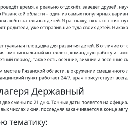
проведёт время, а реально отдохнёт, заведёт друзей, на
Рязанской области – один из самых популярных варианто
 и любознательных детей. Я расскажу, сколько стоят пут
орят родители, уже отправившие туда своих детей. Ника
ептуальная площадка для развития детей. В отличие от 
я: эмоциональный интеллект, командную работу и само
 летний период, также есть осенние, зимние и весенние с
м месте в Рязанской области, в окружении смешанного л
ицинский пункт работает 24/7, врач присутствует всегд
лагеря Державный
и две смены по 21 дню. Точные даты появятся на офици
вых числах июня, последняя заканчивается в конце авгу
ю тематику: