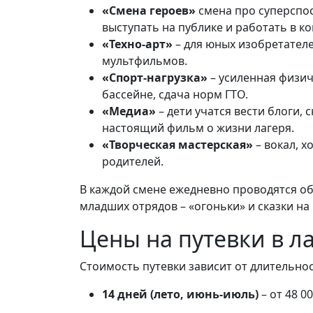
«Смена героев»
смена про суперспос
выступать на публике и работать в к
«Техно-арт»
– для юных изобретателе
мультфильмов.
«Спорт-нагрузка»
– усиленная физич
бассейне, сдача норм ГТО.
«Медиа»
– дети учатся вести блоги,
настоящий фильм о жизни лагеря.
«Творческая мастерская»
– вокал, х
родителей.
В каждой смене ежедневно проводятся об
младших отрядов – «огоньки» и сказки на
Цены на путевки в 
Стоимость путевки зависит от длительнос
14 дней (лето, июнь-июль)
– от 48 0