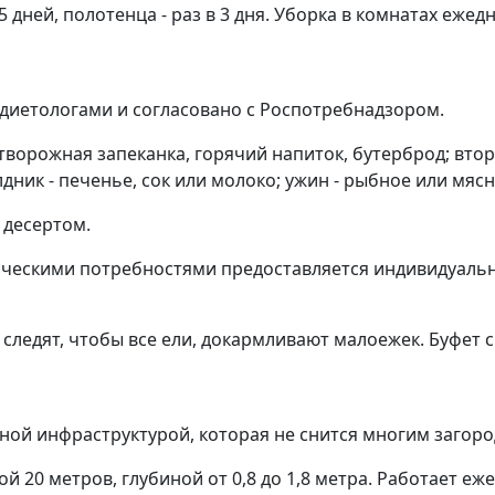
 дней, полотенца - раз в 3 дня. Уборка в комнатах ежед
 диетологами и согласовано с Роспотребнадзором.
ворожная запеканка, горячий напиток, бутерброд; второй
лдник - печенье, сок или молоко; ужин - рыбное или мясн
 десертом.
тическими потребностями предоставляется индивидуаль
 следят, чтобы все ели, докармливают малоежек. Буфет 
ной инфраструктурой, которая не снится многим загор
й 20 метров, глубиной от 0,8 до 1,8 метра. Работает еж