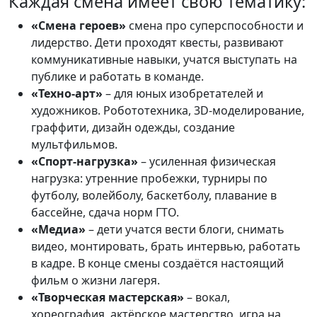
Каждая смена имеет свою тематику:
«Смена героев»
смена про суперспособности и
лидерство. Дети проходят квесты, развивают
коммуникативные навыки, учатся выступать на
публике и работать в команде.
«Техно-арт»
– для юных изобретателей и
художников. Робототехника, 3D-моделирование,
граффити, дизайн одежды, создание
мультфильмов.
«Спорт-нагрузка»
– усиленная физическая
нагрузка: утренние пробежки, турниры по
футболу, волейболу, баскетболу, плавание в
бассейне, сдача норм ГТО.
«Медиа»
– дети учатся вести блоги, снимать
видео, монтировать, брать интервью, работать
в кадре. В конце смены создаётся настоящий
фильм о жизни лагеря.
«Творческая мастерская»
– вокал,
хореография, актёрское мастерство, игра на