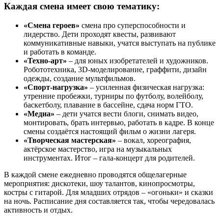
Каждая смена имеет свою тематику:
«Смена героев»
смена про суперспособности и
лидерство. Дети проходят квесты, развивают
коммуникативные навыки, учатся выступать на публике
и работать в команде.
«Техно-арт»
– для юных изобретателей и художников.
Робототехника, 3D-моделирование, граффити, дизайн
одежды, создание мультфильмов.
«Спорт-нагрузка»
– усиленная физическая нагрузка:
утренние пробежки, турниры по футболу, волейболу,
баскетболу, плавание в бассейне, сдача норм ГТО.
«Медиа»
– дети учатся вести блоги, снимать видео,
монтировать, брать интервью, работать в кадре. В конце
смены создаётся настоящий фильм о жизни лагеря.
«Творческая мастерская»
– вокал, хореография,
актёрское мастерство, игра на музыкальных
инструментах. Итог – гала-концерт для родителей.
В каждой смене ежедневно проводятся общелагерные
мероприятия: дискотеки, шоу талантов, кинопросмотры,
костры с гитарой. Для младших отрядов – «огоньки» и сказки
на ночь. Расписание дня составляется так, чтобы чередовалась
активность и отдых.