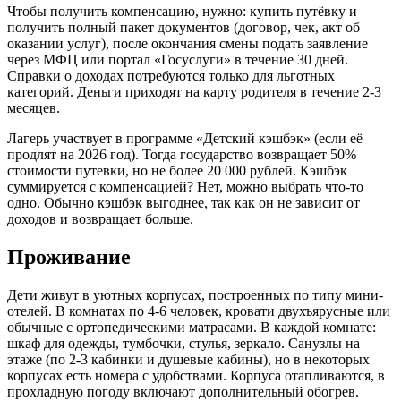
Чтобы получить компенсацию, нужно: купить путёвку и
получить полный пакет документов (договор, чек, акт об
оказании услуг), после окончания смены подать заявление
через МФЦ или портал «Госуслуги» в течение 30 дней.
Справки о доходах потребуются только для льготных
категорий. Деньги приходят на карту родителя в течение 2-3
месяцев.
Лагерь участвует в программе «Детский кэшбэк» (если её
продлят на 2026 год). Тогда государство возвращает 50%
стоимости путевки, но не более 20 000 рублей. Кэшбэк
суммируется с компенсацией? Нет, можно выбрать что-то
одно. Обычно кэшбэк выгоднее, так как он не зависит от
доходов и возвращает больше.
Проживание
Дети живут в уютных корпусах, построенных по типу мини-
отелей. В комнатах по 4-6 человек, кровати двухъярусные или
обычные с ортопедическими матрасами. В каждой комнате:
шкаф для одежды, тумбочки, стулья, зеркало. Санузлы на
этаже (по 2-3 кабинки и душевые кабины), но в некоторых
корпусах есть номера с удобствами. Корпуса отапливаются, в
прохладную погоду включают дополнительный обогрев.