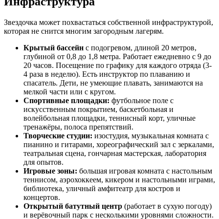
Инфраструктура
Звездочка может похвастаться собственной инфраструктурой,
которая не снится многим загородным лагерям.
Крытый бассейн
с подогревом, длиной 20 метров,
глубиной от 0,8 до 1,8 метра. Работает ежедневно с 9 до
20 часов. Посещение по графику для каждого отряда (3-
4 раза в неделю). Есть инструктор по плаванию и
спасатель. Дети, не умеющие плавать, занимаются на
мелкой части или с кругом.
Спортивные площадки:
футбольное поле с
искусственным покрытием, баскетбольная и
волейбольная площадки, теннисный корт, уличные
тренажёры, полоса препятствий.
Творческие студии:
изостудия, музыкальная комната с
пианино и гитарами, хореографический зал с зеркалами,
театральная сцена, гончарная мастерская, лаборатория
для опытов.
Игровые зоны:
большая игровая комната с настольным
теннисом, аэрохоккеем, кикером и настольными играми,
библиотека, уличный амфитеатр для костров и
концертов.
Открытый батутный центр
(работает в сухую погоду)
и верёвочный парк с несколькими уровнями сложности.