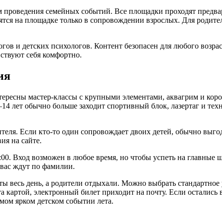
м проведения семейных событий. Все площадки проходят предв
дятся на площадке только в сопровождении взрослых. Для родит
гов и детских психологов. Контент безопасен для любого возра
ствуют себя комфортно.
ия
нтересны мастер-классы с крупными элементами, аквагрим и кор
4 лет обычно больше заходит спортивный блок, лазертаг и техн
теля. Если кто-то один сопровождает двоих детей, обычно выгод
ия на сайте.
:00. Вход возможен в любое время, но чтобы успеть на главные 
 вас ждут по фамилии.
ты весь день, а родители отдыхали. Можно выбрать стандартное
ата картой, электронный билет приходит на почту. Если остали
амом ярком детском событии лета.