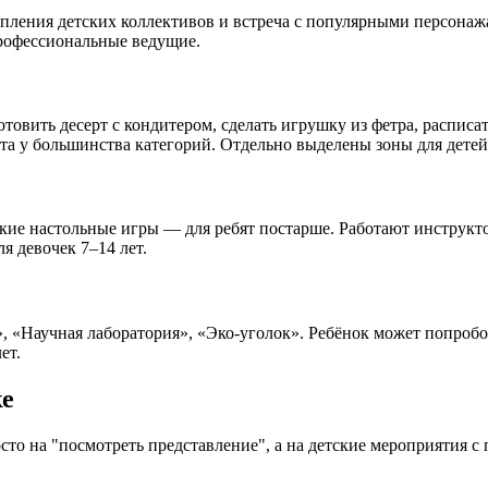
упления детских коллективов и встреча с популярными персонажа
профессиональные ведущие.
товить десерт с кондитером, сделать игрушку из фетра, расписа
ета у большинства категорий. Отдельно выделены зоны для дете
нтские настольные игры — для ребят постарше. Работают инстру
я девочек 7–14 лет.
 «Научная лаборатория», «Эко-уголок». Ребёнок может попробова
ет.
ке
сто на "посмотреть представление", а на детские мероприятия с