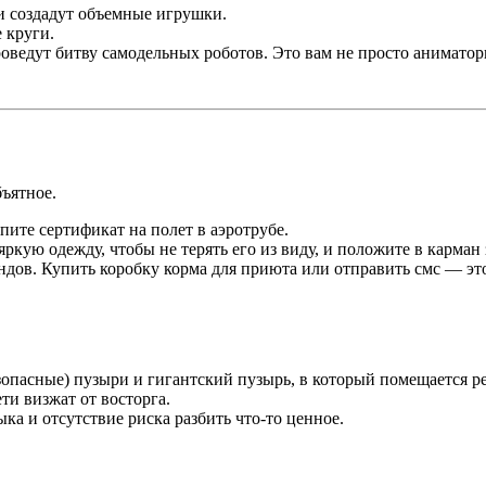
ти создадут объемные игрушки.
 круги.
едут битву самодельных роботов. Это вам не просто аниматоры
ъятное.
ите сертификат на полет в аэротрубе.
яркую одежду, чтобы не терять его из виду, и положите в карман
дов. Купить коробку корма для приюта или отправить смс — это
опасные) пузыри и гигантский пузырь, в который помещается р
ти визжат от восторга.
ка и отсутствие риска разбить что-то ценное.