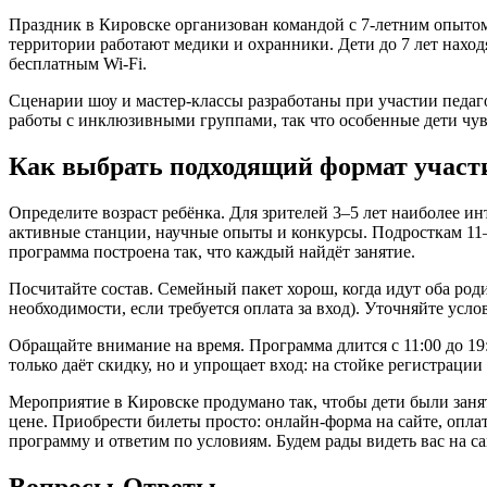
Праздник в Кировске организован командой с 7-летним опыто
территории работают медики и охранники. Дети до 7 лет нахо
бесплатным Wi-Fi.
Сценарии шоу и мастер-классы разработаны при участии педаго
работы с инклюзивными группами, так что особенные дети чув
Как выбрать подходящий формат участ
Определите возраст ребёнка. Для зрителей 3–5 лет наиболее и
активные станции, научные опыты и конкурсы. Подросткам 11–1
программа построена так, что каждый найдёт занятие.
Посчитайте состав. Семейный пакет хорош, когда идут оба роди
необходимости, если требуется оплата за вход). Уточняйте услов
Обращайте внимание на время. Программа длится с 11:00 до 19
только даёт скидку, но и упрощает вход: на стойке регистрации
Мероприятие в Кировске продумано так, чтобы дети были заня
цене. Приобрести билеты просто: онлайн-форма на сайте, опл
программу и ответим по условиям. Будем рады видеть вас на с
Вопросы-Ответы