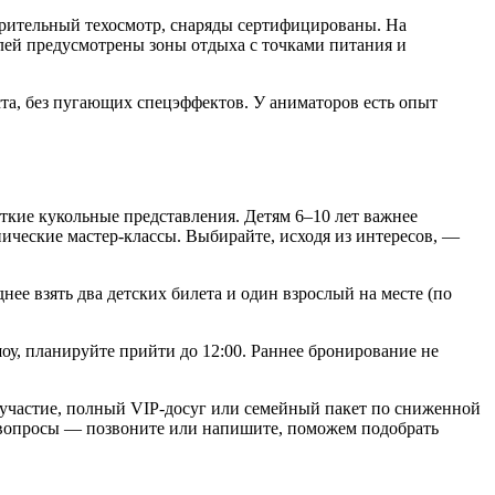
арительный техосмотр, снаряды сертифицированы. На
елей предусмотрены зоны отдыха с точками питания и
ста, без пугающих спецэффектов. У аниматоров есть опыт
откие кукольные представления. Детям 6–10 лет важнее
ические мастер-классы. Выбирайте, исходя из интересов, —
нее взять два детских билета и один взрослый на месте (по
шоу, планируйте прийти до 12:00. Раннее бронирование не
 участие, полный VIP-досуг или семейный пакет по сниженной
сь вопросы — позвоните или напишите, поможем подобрать