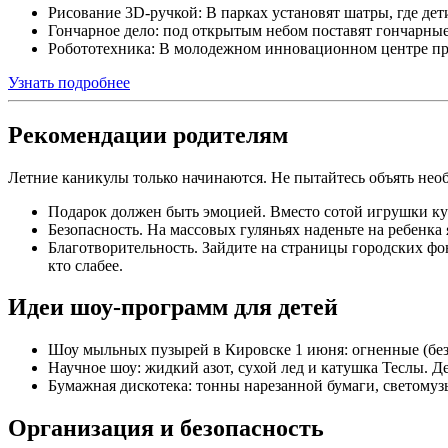
Рисование 3D-ручкой: В парках установят шатры, где де
Гончарное дело: под открытым небом поставят гончарные
Робототехника: В молодежном инновационном центре пров
Узнать подробнее
Рекомендации родителям
Летние каникулы только начинаются. Не пытайтесь объять необ
Подарок должен быть эмоцией. Вместо сотой игрушки куп
Безопасность. На массовых гуляньях наденьте на ребенка 
Благотворительность. Зайдите на страницы городских фон
кто слабее.
Идеи шоу-программ для детей
Шоу мыльных пузырей в Кировске 1 июня: огненные (без
Научное шоу: жидкий азот, сухой лед и катушка Теслы. Де
Бумажная дискотека: тонны нарезанной бумаги, светомузы
Организация и безопасность