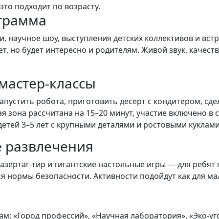
это подходит по возрасту.
грамма
ли, научное шоу, выступления детских коллективов и вс
ет, но будет интересно и родителям. Живой звук, каче
мастер-классы
пустить робота, приготовить десерт с кондитером, сде
я зона рассчитана на 15–20 минут, участие включено в
детей 3–5 лет с крупными деталями и ростовыми куклами
е развлечения
лазертаг-тир и гигантские настольные игры — для ребят
нормы безопасности. Активности подойдут как для мальч
м: «Город профессий», «Научная лаборатория», «Эко-уг