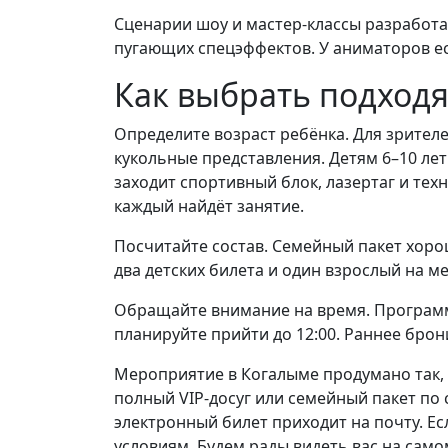
Сценарии шоу и мастер-классы разработан
пугающих спецэффектов. У аниматоров ес
Как выбрать подход
Определите возраст ребёнка. Для зрител
кукольные представления. Детям 6–10 ле
заходит спортивный блок, лазертаг и тех
каждый найдёт занятие.
Посчитайте состав. Семейный пакет хорош
два детских билета и один взрослый на ме
Обращайте внимание на время. Программа 
планируйте прийти до 12:00. Раннее брон
Мероприятие в Когалыме продумано так, 
полный VIP-досуг или семейный пакет по 
электронный билет приходит на почту. Е
условиям. Будем рады видеть вас на само