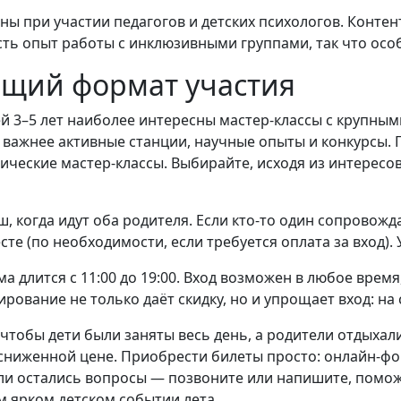
ы при участии педагогов и детских психологов. Контент
ть опыт работы с инклюзивными группами, так что осо
ящий формат участия
ей 3–5 лет наиболее интересны мастер-классы с крупным
т важнее активные станции, научные опыты и конкурсы.
нические мастер-классы. Выбирайте, исходя из интересо
, когда идут оба родителя. Если кто-то один сопровожд
сте (по необходимости, если требуется оплата за вход). 
длится с 11:00 до 19:00. Вход возможен в любое время,
ирование не только даёт скидку, но и упрощает вход: на
чтобы дети были заняты весь день, а родители отдыхал
сниженной цене. Приобрести билеты просто: онлайн-фор
сли остались вопросы — позвоните или напишите, помо
м ярком детском событии лета.