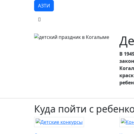
АЗТИ
Де
В 194
закон
Когал
краск
ребен
Куда пойти с ребенк