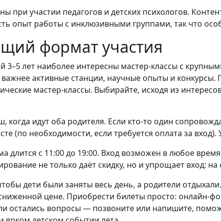
ы при участии педагогов и детских психологов. Контент
ть опыт работы с инклюзивными группами, так что осо
ящий формат участия
ей 3–5 лет наиболее интересны мастер-классы с крупным
т важнее активные станции, научные опыты и конкурсы.
нические мастер-классы. Выбирайте, исходя из интересо
, когда идут оба родителя. Если кто-то один сопровожд
сте (по необходимости, если требуется оплата за вход). 
длится с 11:00 до 19:00. Вход возможен в любое время,
ирование не только даёт скидку, но и упрощает вход: на
чтобы дети были заняты весь день, а родители отдыхали
сниженной цене. Приобрести билеты просто: онлайн-фор
сли остались вопросы — позвоните или напишите, помо
м ярком детском событии лета.