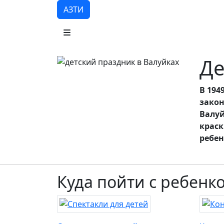
АЗТИ
Де
В 194
закон
Валуй
краск
ребен
Куда пойти с ребенк