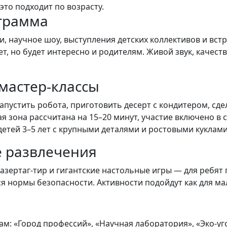
это подходит по возрасту.
грамма
ли, научное шоу, выступления детских коллективов и вс
ет, но будет интересно и родителям. Живой звук, каче
мастер-классы
пустить робота, приготовить десерт с кондитером, сде
я зона рассчитана на 15–20 минут, участие включено в
детей 3–5 лет с крупными деталями и ростовыми куклами
е развлечения
лазертаг-тир и гигантские настольные игры — для ребят
нормы безопасности. Активности подойдут как для мальч
м: «Город профессий», «Научная лаборатория», «Эко-уг