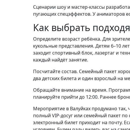
Сценарии шоу и мастер-классы разработан
пугающих спецэффектов. У аниматоров ес
Как выбрать подход
Определите возраст ребёнка. Для зрител
кукольные представления. Детям 6–10 ле
заходит спортивный блок, лазертаг и тех
каждый найдёт занятие.
Посчитайте состав. Семейный пакет хорош
два детских билета и один взрослый на ме
Обращайте внимание на время. Программа 
планируйте прийти до 12:00. Раннее брон
Мероприятие в Валуйках продумано так, 
полный VIP-досуг или семейный пакет по 
электронный билет приходит на почту. Е
условиям. Будем рады видеть вас на само