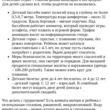
Для детей сделано всё, чтобы родители не волновались.
Детский бассейн имеет пологий вход и глубину не более
0,5-0,7 метра. Температура воды комфортная – около 32
градусов. Вдоль бортиков – мягкие поручни. Над
бассейном работает аниматор, который проводит игры,
эстафеты, учит плавать в игровой форме. График
анимации висит на информационном стенде.
Детские горки – простые, с плавными спусками, без
резких поворотов. Ребёнок может кататься
самостоятельно с 4-5 лет, но лучше пусть сначала
попробует с родителем. Рядом дежурит спасатель.
Меры безопасности: на территории много спасателей в
ярких жилетах, они смотрят за порядком. Для малышей
продаются специальные жилеты и нарукавники (аренда
– 100-200 рублей). Также можно взять круг для
плавания.
Детские билеты: дети до 4 лет бесплатно, от 4 до 12 лет
– детский тариф. С 12 лет – взрослый. В семейный
билет могут входить двое детей (иногда с
дополнительной скидкой).
Что делать с грудничком? Есть комната матери и ребёнка с
пеленальным столиком, раковиной, микроволновкой. Воду
менять не надо – можно купать малыша в специальном