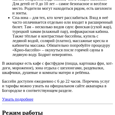
Для детей от 0 до 10 лет – самое безопасное и весёлое
место. Родители могут находиться рядом, есть шезлонги
и зонты.
Спа-зона – для тех, кто хочет расслабиться. Вход в неё
часто оплачивается отдельно или входит в расширенный
билет. Там – несколько видов саун: финская (сухой жар),
турецкий хамам (влажный пар), инфракрасная кабина.
Также тёплые и контрастные бассейны, купель с
ледяной водой, солярий (платно), массажные кресла и
кабинеты массажа. Обязательно попробуйте процедуру
«Крио-бассейн» – окунуться после горячей сауны в
ледяную воду. Бодрит невероятно.
В аквапарке есть кафе с фастфудом (пицца, картошка фри, хот-
доги, мороженое), зона отдыха с шезлонгами, раздевалки,
шкафчики, душевые и комнаты матери и ребёнка.
Бассейн доступен ежедневно с 6 до 22 часов. Перечень услуг
и тарифы можно узнать на официальном сайте аквапарка в
Богородске в соответствующем разделе.
Узнать подробнее
Режим работы