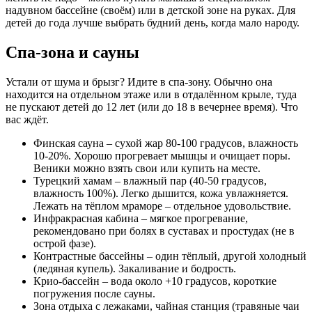
надувном бассейне (своём) или в детской зоне на руках. Для
детей до года лучше выбрать будний день, когда мало народу.
Спа-зона и сауны
Устали от шума и брызг? Идите в спа-зону. Обычно она
находится на отдельном этаже или в отдалённом крыле, туда
не пускают детей до 12 лет (или до 18 в вечернее время). Что
вас ждёт.
Финская сауна – сухой жар 80-100 градусов, влажность
10-20%. Хорошо прогревает мышцы и очищает поры.
Веники можно взять свои или купить на месте.
Турецкий хамам – влажный пар (40-50 градусов,
влажность 100%). Легко дышится, кожа увлажняется.
Лежать на тёплом мраморе – отдельное удовольствие.
Инфракрасная кабина – мягкое прогревание,
рекомендовано при болях в суставах и простудах (не в
острой фазе).
Контрастные бассейны – один тёплый, другой холодный
(ледяная купель). Закаливание и бодрость.
Крио-бассейн – вода около +10 градусов, короткие
погружения после сауны.
Зона отдыха с лежаками, чайная станция (травяные чаи