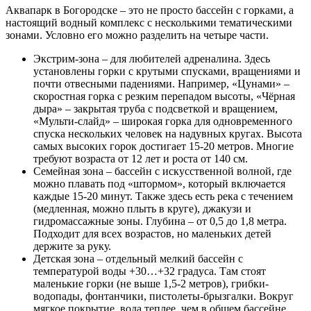
Аквапарк в Богородске – это не просто бассейн с горками, а
настоящий водный комплекс с несколькими тематическими
зонами. Условно его можно разделить на четыре части.
Экстрим-зона – для любителей адреналина. Здесь
установлены горки с крутыми спусками, вращениями и
почти отвесными падениями. Например, «Цунами» –
скоростная горка с резким перепадом высоты, «Чёрная
дыра» – закрытая труба с подсветкой и вращением,
«Мульти-слайд» – широкая горка для одновременного
спуска нескольких человек на надувных кругах. Высота
самых высоких горок достигает 15-20 метров. Многие
требуют возраста от 12 лет и роста от 140 см.
Семейная зона – бассейн с искусственной волной, где
можно плавать под «штормом», который включается
каждые 15-20 минут. Также здесь есть река с течением
(медленная, можно плыть в круге), джакузи и
гидромассажные зоны. Глубина – от 0,5 до 1,8 метра.
Подходит для всех возрастов, но маленьких детей
держите за руку.
Детская зона – отдельный мелкий бассейн с
температурой воды +30…+32 градуса. Там стоят
маленькие горки (не выше 1,5-2 метров), грибки-
водопады, фонтанчики, пистолеты-брызгалки. Вокруг
мягкое покрытие, вода теплее, чем в общем бассейне.