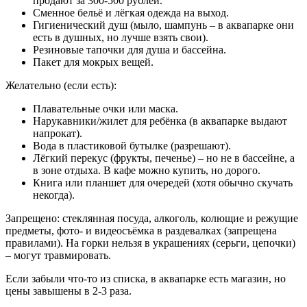
продают за 300-500 рублей.
Сменное бельё и лёгкая одежда на выход.
Гигиенический душ (мыло, шампунь – в аквапарке они
есть в душных, но лучше взять свои).
Резиновые тапочки для душа и бассейна.
Пакет для мокрых вещей.
Желательно (если есть):
Плавательные очки или маска.
Нарукавники/жилет для ребёнка (в аквапарке выдают
напрокат).
Вода в пластиковой бутылке (разрешают).
Лёгкий перекус (фрукты, печенье) – но не в бассейне, а
в зоне отдыха. В кафе можно купить, но дорого.
Книга или планшет для очередей (хотя обычно скучать
некогда).
Запрещено: стеклянная посуда, алкоголь, колющие и режущие
предметы, фото- и видеосъёмка в раздевалках (запрещена
правилами). На горки нельзя в украшениях (серьги, цепочки)
– могут травмировать.
Если забыли что-то из списка, в аквапарке есть магазин, но
цены завышены в 2-3 раза.