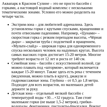
Аквапарк в Красном Сулине – это не просто бассейн с
горками, а настоящий водный комплекс с несколькими
тематическими зонами. Условно его можно разделить на
четыре части.
Экстрим-зона – для любителей адреналина. Здесь
установлены горки с крутыми спусками, вращениями и
почти отвесными падениями. Например, «Цунами» –
скоростная горка с резким перепадом высоты, «Чёрная
дыра» – закрытая труба с подсветкой и вращением,
«Мульти-слайд» – широкая горка для одновременного
спуска нескольких человек на надувных кругах. Высота
самых высоких горок достигает 15-20 метров. Многие
требуют возраста от 12 лет и роста от 140 см.
Семейная зона – бассейн с искусственной волной, где
можно плавать под «штормом», который включается
каждые 15-20 минут. Также здесь есть река с течением
(медленная, можно плыть в круге), джакузи и
гидромассажные зоны. Глубина – от 0,5 до 1,8 метра.
Подходит для всех возрастов, но маленьких детей
держите за руку.
Детская зона – отдельный мелкий бассейн с
температурой воды +30…+32 градуса. Там стоят
маленькие горки (не выше 1,5-2 метров), грибки-
водопады, фонтанчики, пистолеты-брызгалки. Вокруг