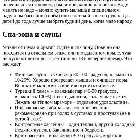
пеленальным столиком, раковиной, микроволновкой. Воду
менять не надо – можно купать малыша в специальном
надувном бассейне (своём) или в детской зоне на руках. Для
детей до года лучше выбрать будний день, когда мало народу.
Спа-зона и сауны
Устали от шума и брызг? Идите в спа-зону. Обычно она
находится на отдельном этаже или в отдалённом крыле, туда
не пускают детей до 12 лет (или до 18 в вечернее время). Что
вас ждёт.
Финская сауна – сухой жар 80-100 градусов, влажность
10-20%. Хорошо прогревает мышцы и очищает поры.
Веники можно взять свои или купить на месте.
Турецкий хамам – влажный пар (40-50 градусов,
влажность 100%). Легко дышится, кожа увлажняется.
Лежать на тёплом мраморе – отдельное удовольствие.
Инфракрасная кабина – мягкое прогревание,
рекомендовано при болях в суставах и простудах (не в
острой фазе).
Контрастные бассейны – один тёплый, другой холодный
(ледяная купель). Закаливание и бодрость.
Крио-бассейн – вода около +10 градусов, короткие