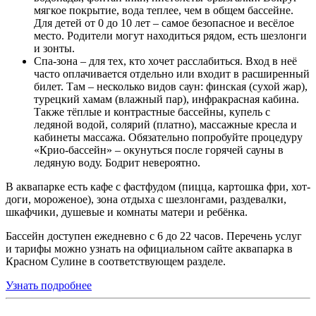
мягкое покрытие, вода теплее, чем в общем бассейне.
Для детей от 0 до 10 лет – самое безопасное и весёлое
место. Родители могут находиться рядом, есть шезлонги
и зонты.
Спа-зона – для тех, кто хочет расслабиться. Вход в неё
часто оплачивается отдельно или входит в расширенный
билет. Там – несколько видов саун: финская (сухой жар),
турецкий хамам (влажный пар), инфракрасная кабина.
Также тёплые и контрастные бассейны, купель с
ледяной водой, солярий (платно), массажные кресла и
кабинеты массажа. Обязательно попробуйте процедуру
«Крио-бассейн» – окунуться после горячей сауны в
ледяную воду. Бодрит невероятно.
В аквапарке есть кафе с фастфудом (пицца, картошка фри, хот-
доги, мороженое), зона отдыха с шезлонгами, раздевалки,
шкафчики, душевые и комнаты матери и ребёнка.
Бассейн доступен ежедневно с 6 до 22 часов. Перечень услуг
и тарифы можно узнать на официальном сайте аквапарка в
Красном Сулине в соответствующем разделе.
Узнать подробнее