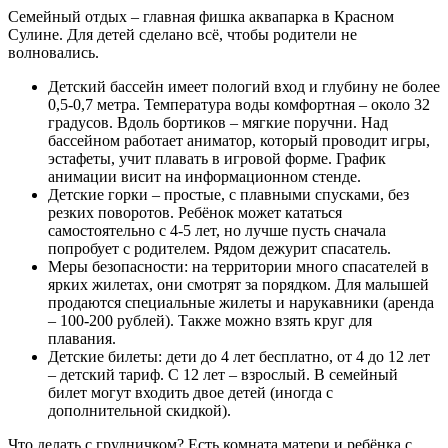
Семейный отдых – главная фишка аквапарка в Красном
Сулине. Для детей сделано всё, чтобы родители не
волновались.
Детский бассейн имеет пологий вход и глубину не более
0,5-0,7 метра. Температура воды комфортная – около 32
градусов. Вдоль бортиков – мягкие поручни. Над
бассейном работает аниматор, который проводит игры,
эстафеты, учит плавать в игровой форме. График
анимации висит на информационном стенде.
Детские горки – простые, с плавными спусками, без
резких поворотов. Ребёнок может кататься
самостоятельно с 4-5 лет, но лучше пусть сначала
попробует с родителем. Рядом дежурит спасатель.
Меры безопасности: на территории много спасателей в
ярких жилетах, они смотрят за порядком. Для малышей
продаются специальные жилеты и нарукавники (аренда
– 100-200 рублей). Также можно взять круг для
плавания.
Детские билеты: дети до 4 лет бесплатно, от 4 до 12 лет
– детский тариф. С 12 лет – взрослый. В семейный
билет могут входить двое детей (иногда с
дополнительной скидкой).
Что делать с грудничком? Есть комната матери и ребёнка с