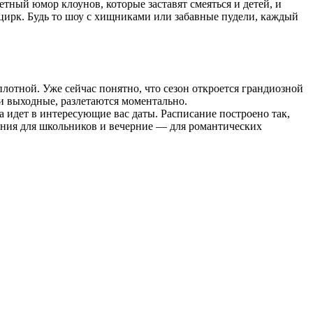
тный юмор клоунов, которые заставят смеяться и детей, и
цирк. Будь то шоу с хищниками или забавные пудели, каждый
плотной. Уже сейчас понятно, что сезон откроется грандиозной
 и выходные, разлетаются моментально.
а идет в интересующие вас даты. Расписание построено так,
ения для школьников и вечерние — для романтических