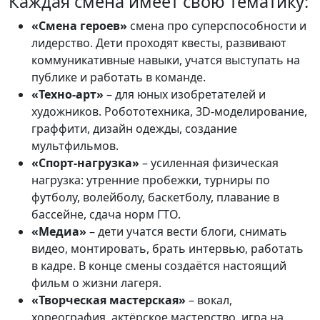
Каждая смена имеет свою тематику:
«Смена героев»
смена про суперспособности и
лидерство. Дети проходят квесты, развивают
коммуникативные навыки, учатся выступать на
публике и работать в команде.
«Техно-арт»
– для юных изобретателей и
художников. Робототехника, 3D-моделирование,
граффити, дизайн одежды, создание
мультфильмов.
«Спорт-нагрузка»
– усиленная физическая
нагрузка: утренние пробежки, турниры по
футболу, волейболу, баскетболу, плавание в
бассейне, сдача норм ГТО.
«Медиа»
– дети учатся вести блоги, снимать
видео, монтировать, брать интервью, работать
в кадре. В конце смены создаётся настоящий
фильм о жизни лагеря.
«Творческая мастерская»
– вокал,
хореография, актёрское мастерство, игра на