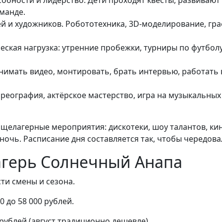
обности и лидерство. Дети проходят квесты, развивают
оманде.
й и художников. Робототехника, 3D-моделирование, гр
еская нагрузка: утренние пробежки, турниры по футболу,
 снимать видео, монтировать, брать интервью, работать 
ореография, актёрское мастерство, игра на музыкальных 
щелагерные мероприятия: дискотеки, шоу талантов, кин
 ночь. Расписание дня составляется так, чтобы чередова
агерь Солнечный Анапа
ти смены и сезона.
00 до 58 000 рублей.
0 рублей (август традиционно дешевле).