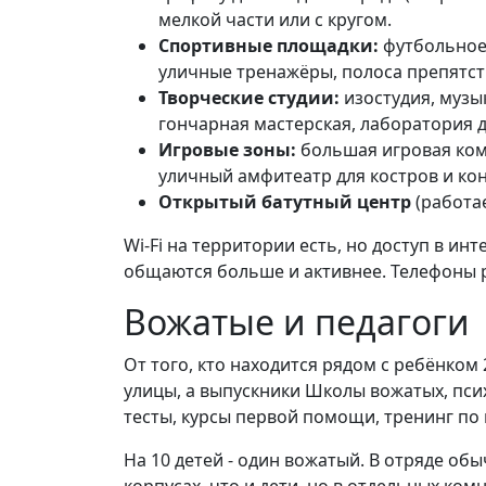
мелкой части или с кругом.
Спортивные площадки:
футбольное 
уличные тренажёры, полоса препятст
Творческие студии:
изостудия, музы
гончарная мастерская, лаборатория д
Игровые зоны:
большая игровая ком
уличный амфитеатр для костров и ко
Открытый батутный центр
(работае
Wi-Fi на территории есть, но доступ в ин
общаются больше и активнее. Телефоны 
Вожатые и педагоги
От того, кто находится рядом с ребёнком 
улицы, а выпускники Школы вожатых, псих
тесты, курсы первой помощи, тренинг по
На 10 детей - один вожатый. В отряде обы