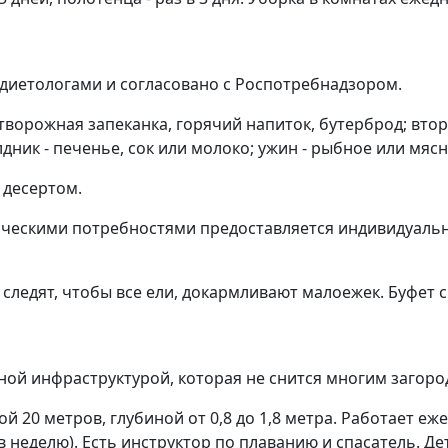
 диетологами и согласовано с Роспотребнадзором.
ворожная запеканка, горячий напиток, бутерброд; второй
лдник - печенье, сок или молоко; ужин - рыбное или мясн
 десертом.
тическими потребностями предоставляется индивидуаль
 следят, чтобы все ели, докармливают малоежек. Буфет 
ой инфраструктурой, которая не снится многим загоро
й 20 метров, глубиной от 0,8 до 1,8 метра. Работает еж
 в неделю). Есть инструктор по плаванию и спасатель. Д