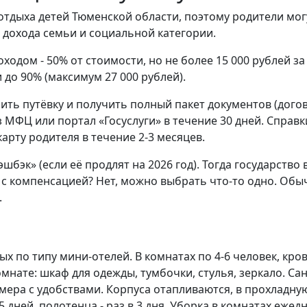
отдыха детей Тюменской области, поэтому родители мо
 дохода семьи и социальной категории.
одом - 50% от стоимости, но не более 15 000 рублей з
до 90% (максимум 27 000 рублей).
ь путёвку и получить полный пакет документов (договор
МФЦ или портал «Госуслуги» в течение 30 дней. Справк
арту родителя в течение 2-3 месяцев.
шбэк» (если её продлят на 2026 год). Тогда государство
 с компенсацией? Нет, можно выбрать что-то одно. Обыч
.
ых по типу мини-отелей. В комнатах по 4-6 человек, кр
нате: шкаф для одежды, тумбочки, стулья, зеркало. Сан
номера с удобствами. Корпуса отапливаются, в прохлад
 дней, полотенца - раз в 3 дня. Уборка в комнатах ежед