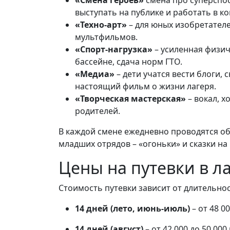
«Смена героев»
смена про суперспос
выступать на публике и работать в к
«Техно-арт»
– для юных изобретателе
мультфильмов.
«Спорт-нагрузка»
– усиленная физич
бассейне, сдача норм ГТО.
«Медиа»
– дети учатся вести блоги,
настоящий фильм о жизни лагеря.
«Творческая мастерская»
– вокал, х
родителей.
В каждой смене ежедневно проводятся об
младших отрядов – «огоньки» и сказки на
Цены на путевки в л
Стоимость путевки зависит от длительнос
14 дней (лето, июнь-июль)
– от 48 0
14 дней (август)
– от 42 000 до 50 00