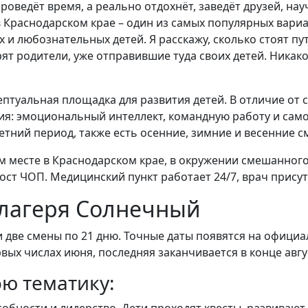
проведёт время, а реально отдохнёт, заведёт друзей, на
Краснодарском крае – один из самых популярных вариан
 и любознательных детей. Я расскажу, сколько стоят пут
орят родители, уже отправившие туда своих детей. Ника
ептуальная площадка для развития детей. В отличие от 
я: эмоциональный интеллект, командную работу и само
 летний период, также есть осенние, зимние и весенние с
м месте в Краснодарском крае, в окружении смешанного
ост ЧОП. Медицинский пункт работает 24/7, врач присут
лагеря Солнечный
и две смены по 21 дню. Точные даты появятся на офици
вых числах июня, последняя заканчивается в конце авгу
ю тематику: