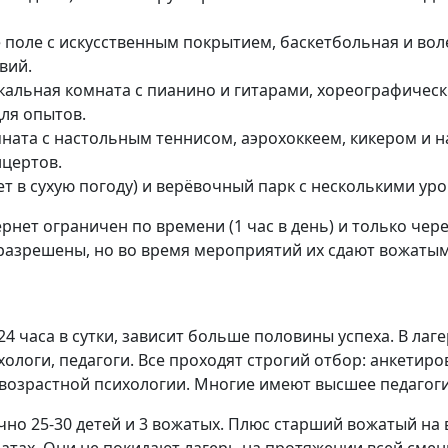
поле с искусственным покрытием, баскетбольная и вол
вий.
кальная комната с пианино и гитарами, хореографически
ля опытов.
ната с настольным теннисом, аэрохоккеем, кикером и н
нцертов.
т в сухую погоду) и верёвочный парк с несколькими ур
тернет ограничен по времени (1 час в день) и только че
разрешены, но во время мероприятий их сдают вожатым
24 часа в сутки, зависит больше половины успеха. В лаг
ологи, педагоги. Все проходят строгий отбор: анкетир
 возрастной психологии. Многие имеют высшее педагог
чно 25-30 детей и 3 вожатых. Плюс старший вожатый на 