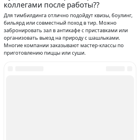
коллегами после работы??
Для тимбилдинга отлично подойдут квизы, боулинг,
бильярд или совместный поход в тир. Можно
забронировать зал в антикафе с приставками или
организовать выезд на природу с шашлыками.
Многие компании заказывают мастер-классы по
приготовлению пиццы или суши.
Куда сходить в Армавире в марте
Менеджеры бесплатно сделают подборку всех
лучших мест для посещений.
Отправят Вам по онлайн-запросу.
Онлайн-заявка