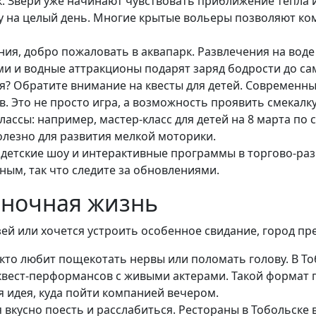
к. Звери уже начинают чувствовать приближение тепла 
у на целый день. Многие крытые вольеры позволяют к
ния, добро пожаловать в аквапарк. Развлечения на воде 
ми и водные аттракционы подарят заряд бодрости до сам
? Обратите внимание на квесты для детей. Современны
в. Это не просто игра, а возможность проявить смекалку
ассы: например, мастер-класс для детей на 8 марта по
полезно для развития мелкой моторики.
 детские шоу и интерактивные программы в торгово-раз
ным, так что следите за обновлениями.
 ночная жизнь
й или хочется устроить особенное свидание, город пре
, кто любит пощекотать нервы или поломать голову. В Т
 квест-перформансов с живыми актерами. Такой формат
я идея, куда пойти компанией вечером.
вкусно поесть и расслабиться. Рестораны в Тобольске 