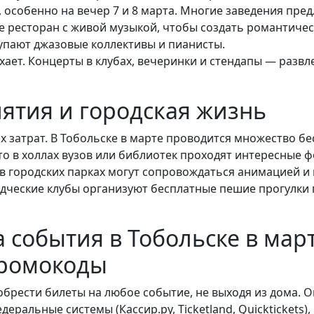
 особенно на вечер 7 и 8 марта. Многие заведения пре
е ресторан с живой музыкой, чтобы создать романтичес
тупают джазовые коллективы и пианисты.
хает. Концерты в клубах, вечеринки и стендапы — развл
ятия и городская жизнь
х затрат. В Тобольске в марте проводится множество бе
о в холлах вузов или библиотек проходят интересные ф
 городских парках могут сопровождаться анимацией и 
едческие клубы организуют бесплатные пешие прогулки 
 события в Тобольске в мар
промокоды
брести билеты на любое событие, не выходя из дома. 
еральные системы (Кассир.ру, Ticketland, Quicktickets)