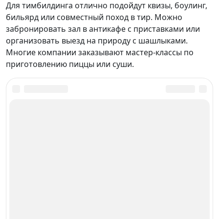
Для тимбилдинга отлично подойдут квизы, боулинг,
бильярд или совместный поход в тир. Можно
забронировать зал в антикафе с приставками или
организовать выезд на природу с шашлыками.
Многие компании заказывают мастер-классы по
приготовлению пиццы или суши.
Куда сходить в Тюмени в марте
Менеджеры бесплатно сделают подборку всех
лучших мест для посещений.
Отправят Вам по онлайн-запросу.
Онлайн-заявка