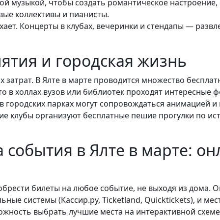
вой музыкой, чтобы создать романтическое настроение,
вые коллективы и пианисты.
хает. Концерты в клубах, вечеринки и стендапы — развл
ятия и городская жизнь
 затрат. В Ялте в марте проводится множество бесплат
о в холлах вузов или библиотек проходят интересные ф
 городских парках могут сопровождаться анимацией и 
кие клубы организуют бесплатные пешие прогулки по ис
а события в Ялте в марте: о
брести билеты на любое событие, не выходя из дома. 
ные системы (Кассир.ру, Ticketland, Quicktickets), и м
ожность выбрать лучшие места на интерактивной схеме 