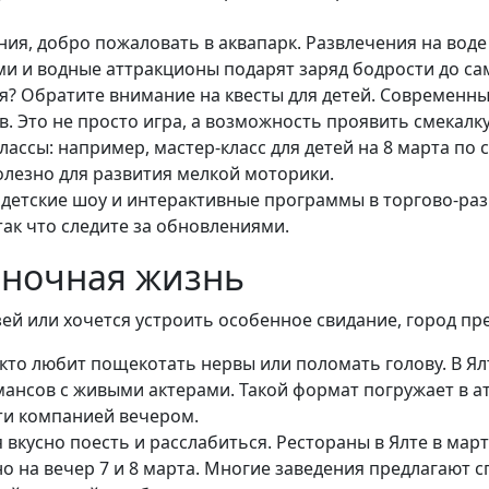
ния, добро пожаловать в аквапарк. Развлечения на воде 
ми и водные аттракционы подарят заряд бодрости до сам
? Обратите внимание на квесты для детей. Современны
в. Это не просто игра, а возможность проявить смекалку
ассы: например, мастер-класс для детей на 8 марта по
полезно для развития мелкой моторики.
 детские шоу и интерактивные программы в торгово-раз
так что следите за обновлениями.
 ночная жизнь
й или хочется устроить особенное свидание, город пре
, кто любит пощекотать нервы или поломать голову. В Я
мансов с живыми актерами. Такой формат погружает в а
йти компанией вечером.
вкусно поесть и расслабиться. Рестораны в Ялте в мар
о на вечер 7 и 8 марта. Многие заведения предлагают 