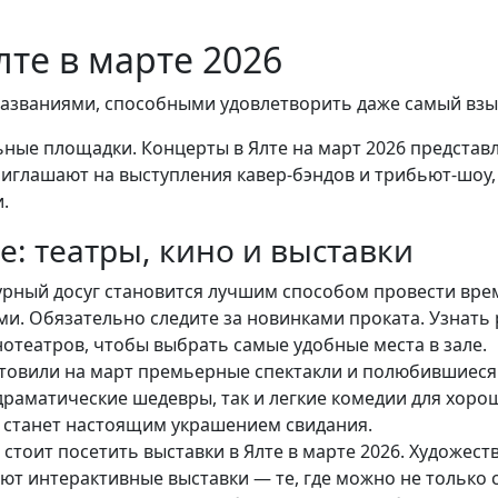
лте в марте 2026
 названиями, способными удовлетворить даже самый взы
ьные площадки. Концерты в Ялте на март 2026 предста
риглашают на выступления кавер-бэндов и трибьют-шоу,
.
е: театры, кино и выставки
урный досуг становится лучшим способом провести врем
. Обязательно следите за новинками проката. Узнать 
театров, чтобы выбрать самые удобные места в зале.
отовили на март премьерные спектакли и полюбившиеся
драматические шедевры, так и легкие комедии для хорош
ет станет настоящим украшением свидания.
стоит посетить выставки в Ялте в марте 2026. Художес
т интерактивные выставки — те, где можно не только с