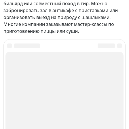
бильярд или совместный поход в тир. Можно
забронировать зал в антикафе с приставками или
организовать выезд на природу с шашлыками.
Многие компании заказывают мастер-классы по
приготовлению пиццы или суши.
Куда сходить в Ялуторовске в марте
Менеджеры бесплатно сделают подборку всех
лучших мест для посещений.
Отправят Вам по онлайн-запросу.
Онлайн-заявка