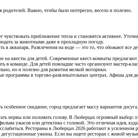
я родителей. Важно, чтобы было интересно, весело и полезно.
ют чувствовать приближение тепла и становятся активнее. Уточ
юдать за животными даже в прохладную погоду.
ть в аквапарк. Развлечения на воде — это то, что обожают все д
 на квесты для детей. Современные квест-комнаты предлагают 
ать в команде. Для детей помладше часто организуют мастер-клас
льно, но и полезно для развития мелкой моторики.
ые программы в торгово-развлекательных центрах. Афиша для де
ь особенное свидание, город предлагает массу вариантов досуга
тать нервы или поломать голову. В Люберцах огромный выбор: о
ильма ужасов или детектива с головой. Это отличная идея, куд
сслабиться. Рестораны в Люберцах 2026 работают в усиленном ре
 дегустационные ужины. Если вы ищете ресторан с живой музыко