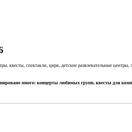
6
тры, квесты, спектакли, цирк, детские развлекательные центры, э
анировано много: концерты любимых групп, квесты для ком