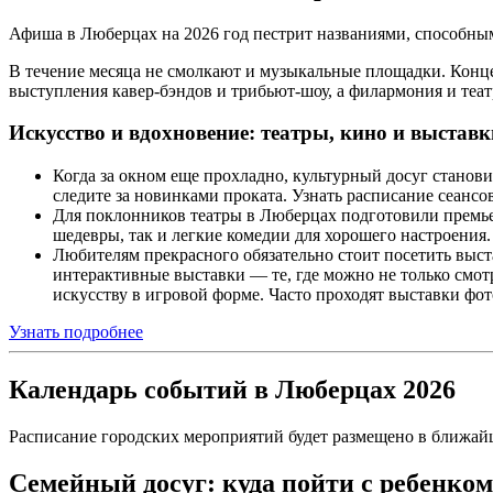
Афиша в Люберцах на 2026 год пестрит названиями, способны
В течение месяца не смолкают и музыкальные площадки. Конц
выступления кавер-бэндов и трибьют-шоу, а филармония и теа
Искусство и вдохновение: театры, кино и выставк
Когда за окном еще прохладно, культурный досуг стано
следите за новинками проката. Узнать расписание сеанс
Для поклонников театры в Люберцах подготовили премье
шедевры, так и легкие комедии для хорошего настроения.
Любителям прекрасного обязательно стоит посетить выс
интерактивные выставки — те, где можно не только смотр
искусству в игровой форме. Часто проходят выставки фо
Узнать подробнее
Календарь событий в Люберцах 2026
Расписание городских мероприятий будет размещено в ближай
Семейный досуг: куда пойти с ребенком