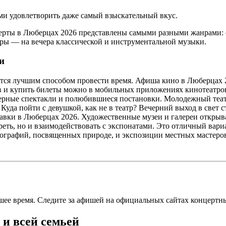
ми удовлетворить даже самый взыскательный вкус.
ерты в Люберцах 2026 представлены самыми разными жанрами: 
тры — на вечера классической и инструментальной музыки.
и
вится лучшим способом провести время. Афиша кино в Люберцах
ов и купить билеты можно в мобильных приложениях кинотеатров
рные спектакли и полюбившиеся постановки. Молодежный театр
 Куда пойти с девушкой, как не в театр? Вечерний выход в свет
тавки в Люберцах 2026. Художественные музеи и галереи откры
еть, но и взаимодействовать с экспонатами. Это отличный вариа
тографий, посвященных природе, и экспозиции местных мастеров
шее время. Следите за афишей на официальных сайтах концертн
 и всей семьей