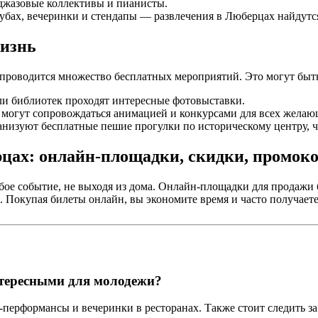
 джазовые коллективы и пианисты.
лубах, вечеринки и стендапы — развлечения в Люберцах найдутс
жизнь
 проводится множество бесплатных мероприятий. Это могут быт
ли библиотек проходят интересные фотовыставки.
 могут сопровождаться анимацией и конкурсами для всех желаю
низуют бесплатные пешие прогулки по историческому центру, ч
рцах: онлайн-площадки, скидки, промок
ое событие, не выходя из дома. Онлайн-площадки для продажи 
висы. Покупая билеты онлайн, вы экономите время и часто получа
тересными для молодежи?
-перформансы и вечеринки в ресторанах. Также стоит следить з