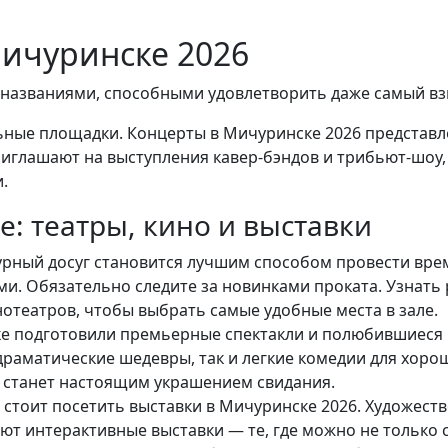
Мичуринске 2026
 названиями, способными удовлетворить даже самый вз
льные площадки. Концерты в Мичуринске 2026 представ
риглашают на выступления кавер-бэндов и трибьют-шоу,
.
е: театры, кино и выставки
турный досуг становится лучшим способом провести вре
. Обязательно следите за новинками проката. Узнать 
театров, чтобы выбрать самые удобные места в зале.
ке подготовили премьерные спектакли и полюбившиеся 
драматические шедевры, так и легкие комедии для хорош
ет станет настоящим украшением свидания.
стоит посетить выставки в Мичуринске 2026. Художест
т интерактивные выставки — те, где можно не только с