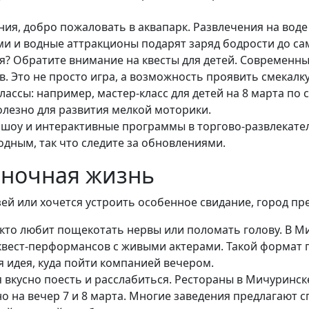
ния, добро пожаловать в аквапарк. Развлечения на воде 
ми и водные аттракционы подарят заряд бодрости до сам
? Обратите внимание на квесты для детей. Современны
в. Это не просто игра, а возможность проявить смекалку
ассы: например, мастер-класс для детей на 8 марта по
полезно для развития мелкой моторики.
 шоу и интерактивные программы в торгово-развлекател
дным, так что следите за обновлениями.
 ночная жизнь
й или хочется устроить особенное свидание, город пре
, кто любит пощекотать нервы или поломать голову. В 
 квест-перформансов с живыми актерами. Такой формат
я идея, куда пойти компанией вечером.
 вкусно поесть и расслабиться. Рестораны в Мичуринск
о на вечер 7 и 8 марта. Многие заведения предлагают 