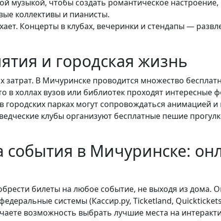
вой музыкой, чтобы создать романтическое настроение,
вые коллективы и пианисты.
хает. Концерты в клубах, вечеринки и стендапы — разв
ятия и городская жизнь
х затрат. В Мичуринске проводится множество бесплатн
о в холлах вузов или библиотек проходят интересные ф
 городских парках могут сопровождаться анимацией и 
еведческие клубы организуют бесплатные пешие прогулк
а события в Мичуринске: о
брести билеты на любое событие, не выходя из дома. 
деральные системы (Кассир.ру, Ticketland, Quickticket
учаете возможность выбрать лучшие места на интеракти