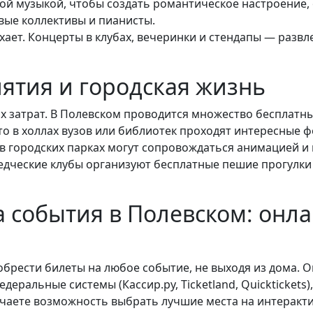
вой музыкой, чтобы создать романтическое настроение,
вые коллективы и пианисты.
хает. Концерты в клубах, вечеринки и стендапы — разв
ятия и городская жизнь
х затрат. В Полевском проводится множество бесплатны
о в холлах вузов или библиотек проходят интересные ф
 городских парках могут сопровождаться анимацией и 
ведческие клубы организуют бесплатные пешие прогулки
а события в Полевском: онл
брести билеты на любое событие, не выходя из дома. 
еральные системы (Кассир.ру, Ticketland, Quicktickets
учаете возможность выбрать лучшие места на интеракти