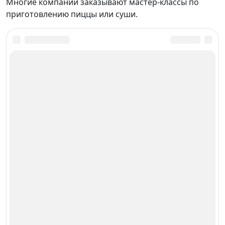
Многие компании заказывают мастер-классы по
приготовлению пиццы или суши.
Какие мероприятия посетить в Славянске-на-
Кубани
Менеджеры бесплатно сделают подборку всех
лучших мест для посещений.
Отправят Вам по онлайн-запросу.
Онлайн-заявка
Онлайн-заявка