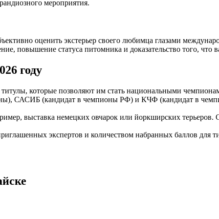
грандиозного мероприятия.
ъективно оценить экстерьер своего любимца глазами междунаро
ение, повышение статуса питомника и доказательство того, что 
026 году
 титулы, которые позволяют им стать национальными чемпиона
ы), САСИБ (кандидат в чемпионы РФ) и КЧФ (кандидат в чемпи
ер, выставка немецких овчарок или йоркширских терьеров. Суде
риглашенных экспертов и количеством набранных баллов для т
айске