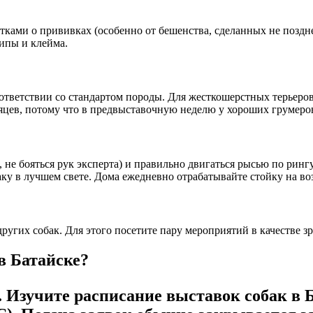
тками о прививках (особенно от бешенства, сделанных не позднее
чипы и клейма.
оответствии со стандартом породы. Для жесткошерстных терьеро
яцев, потому что в предвыставочную неделю у хороших грумеров
, не бояться рук эксперта) и правильно двигаться рысью по ринг
аку в лучшем свете. Дома ежедневно отрабатывайте стойку на в
угих собак. Для этого посетите пару мероприятий в качестве зр
в Батайске?
. Изучите расписание выставок собак в 