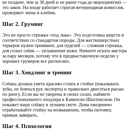
не позднее, чем за 30 дней и не ранее года до мероприятия) —
это закон. На входе работает строгая ветеринарная комиссия,
проверяют чипы и клейма.
Шаг 2. Груминг
Это не просто стрижка «под льва». Это подготовка шерсти в
соответствии со стандартом породы. Для жесткошерстных
терьеров нужен тримминг, для пуделей — сложная стрижка,
для голых собак — увлажнение кожи. Начните искать мастера
за пару месяцев, потому что в предвыставочную неделю у
хороших грумеров все расписано.
Шаг 3. Хендлинг и тренинг
Собака должна уметь красиво стоять в стойке (показывать
зубы, не бояться рук эксперта) и правильно двигаться рысью
по рингу. Если вы не уверены в своих силах, наймите
профессионального хендлера в Каменске-Шахтинском. Он
покажет вашу собаку в лучшем свете. Дома ежедневно
отрабатывайте стойку на возвышении, чтобы питомец
привык замирать.
Шаг 4. Психология