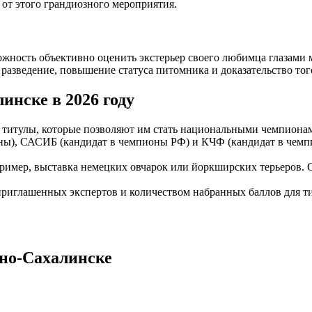
 от этого грандиозного мероприятия.
ность объективно оценить экстерьер своего любимца глазами м
 разведение, повышение статуса питомника и доказательство тог
нске в 2026 году
 титулы, которые позволяют им стать национальными чемпиона
ы), САСИБ (кандидат в чемпионы РФ) и КЧФ (кандидат в чемпи
ер, выставка немецких овчарок или йоркширских терьеров. Суде
риглашенных экспертов и количеством набранных баллов для т
но-Сахалинске