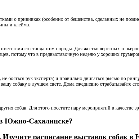
тками о прививках (особенно от бешенства, сделанных не позднее
чипы и клейма.
оответствии со стандартом породы. Для жесткошерстных терьеро
яцев, потому что в предвыставочную неделю у хороших грумеров
, не бояться рук эксперта) и правильно двигаться рысью по ринг
вашу собаку в лучшем свете. Дома ежедневно отрабатывайте ст
угих собак. Для этого посетите пару мероприятий в качестве зр
к в Южно-Сахалинске?
я. Изучите расписание выставок собак 