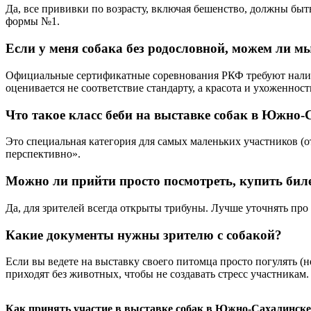
Да, все прививки по возрасту, включая бешенство, должны быть
формы №1.
Если у меня собака без родословной, можем ли м
Официальные сертификатные соревнования РКФ требуют налич
оценивается не соответствие стандарту, а красота и ухоженност
Что такое класс беби на выставке собак в Южно-
Это специальная категория для самых маленьких участников (о
перспективно».
Можно ли прийти просто посмотреть, купить биле
Да, для зрителей всегда открыты трибуны. Лучше уточнять про 
Какие документы нужны зрителю с собакой?
Если вы ведете на выставку своего питомца просто погулять (н
приходят без животных, чтобы не создавать стресс участникам.
Как принять участие в выставке собак в Южно-Сахалинске